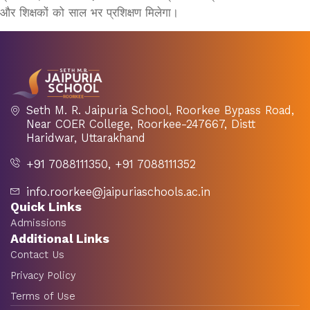
और शिक्षकों को साल भर प्रशिक्षण मिलेगा।
Seth M. R. Jaipuria School, Roorkee Bypass Road,
Near COER College, Roorkee-247667, Distt
Haridwar, Uttarakhand
+91 7088111350, +91 7088111352
info.roorkee@jaipuriaschools.ac.in
Quick Links
Admissions
Additional Links
Contact Us
Privacy Policy
Terms of Use